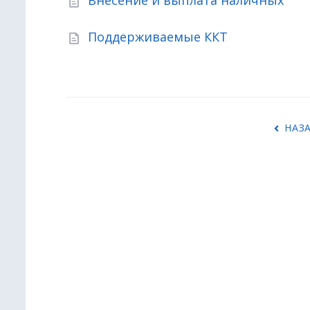
Внесение и выплата наличных
Поддерживаемые ККТ
Н
НАЗ
А
В
И
Г
А
Ц