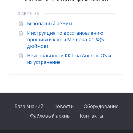
3 ARTICLES
Безопасный режим
Инструкция по восстановлению
прошивки кассы Мещера-01-Ф(5
дюймов)
Неисправности ККТ на Android OS и
их устранение
База знаний
Новости
Оборудование
Файловый архив
Контакты