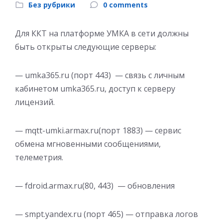
Без рубрики
0 comments
Для ККТ на платформе УМКА в сети должны
быть открыты следующие серверы:
— umka365.ru (порт 443) — связь с личным
кабинетом umka365.ru, доступ к серверу
лицензий.
— mqtt-umki.armax.ru(порт 1883) — сервис
обмена мгновенными сообщениями,
телеметрия.
— fdroid.armax.ru(80, 443) — обновления
— smpt.yandex.ru (порт 465) — отправка логов